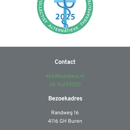
Contact
elly@evbalans.nl
06 51293720
Bezoekadres
Randweg 16
4116 GH Buren