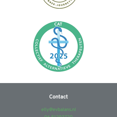
Contact
elly@evbalans.nl